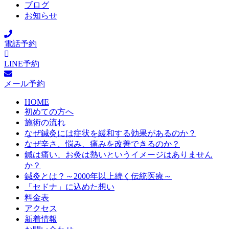
ブログ
お知らせ
電話予約
LINE予約
メール予約
HOME
初めての方へ
施術の流れ
なぜ鍼灸には症状を緩和する効果があるのか？
なぜ辛さ、悩み、痛みを改善できるのか？
鍼は痛い、お灸は熱いというイメージはありません
か？
鍼灸とは？～2000年以上続く伝統医療～
「セドナ」に込めた想い
料金表
アクセス
新着情報