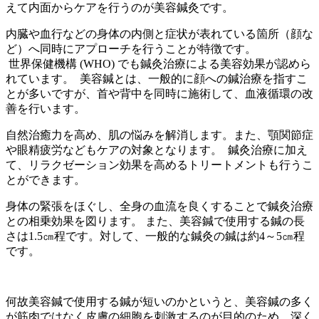
えて内面からケアを行うのが美容鍼灸です。
内臓や血行などの身体の内側と症状が表れている箇所（顔な
ど）へ同時にアプローチを行うことが特徴です。
世界保健機構 (WHO) でも鍼灸治療による美容効果が認めら
れています。 美容鍼とは、一般的に顔への鍼治療を指すこ
とが多いですが、首や背中を同時に施術して、血液循環の改
善を行います。
自然治癒力を高め、肌の悩みを解消します。また、顎関節症
や眼精疲労などもケアの対象となります。 鍼灸治療に加え
て、リラクゼーション効果を高めるトリートメントも行うこ
とができます。
身体の緊張をほぐし、全身の血流を良くすることで鍼灸治療
との相乗効果を図ります。 また、美容鍼で使用する鍼の長
さは1.5㎝程です。対して、一般的な鍼灸の鍼は約4～5㎝程
です。
何故美容鍼で使用する鍼が短いのかというと、美容鍼の多く
が筋肉ではなく皮膚の細胞を刺激するのが目的のため、深く