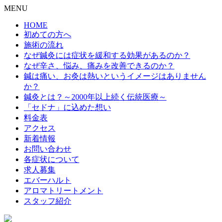
MENU
HOME
初めての方へ
施術の流れ
なぜ鍼灸には症状を緩和する効果があるのか？
なぜ辛さ、悩み、痛みを改善できるのか？
鍼は痛い、お灸は熱いというイメージはありません
か？
鍼灸とは？～2000年以上続く伝統医療～
「セドナ」に込めた想い
料金表
アクセス
新着情報
お問い合わせ
各症状について
求人募集
エバーハルト
アロマトリートメント
スタッフ紹介