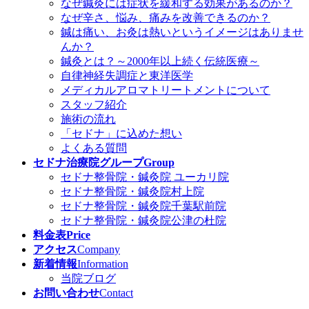
なぜ鍼灸には症状を緩和する効果があるのか？
なぜ辛さ、悩み、痛みを改善できるのか？
鍼は痛い、お灸は熱いというイメージはありませ
んか？
鍼灸とは？～2000年以上続く伝統医療～
自律神経失調症と東洋医学
メディカルアロマトリートメントについて
スタッフ紹介
施術の流れ
「セドナ」に込めた想い
よくある質問
セドナ治療院グループ
Group
セドナ整骨院・鍼灸院 ユーカリ院
セドナ整骨院・鍼灸院村上院
セドナ整骨院・鍼灸院千葉駅前院
セドナ整骨院・鍼灸院公津の杜院
料金表
Price
アクセス
Company
新着情報
Information
当院ブログ
お問い合わせ
Contact