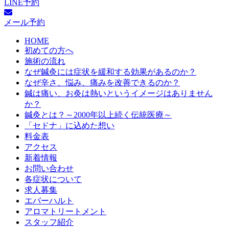
LINE予約
メール予約
HOME
初めての方へ
施術の流れ
なぜ鍼灸には症状を緩和する効果があるのか？
なぜ辛さ、悩み、痛みを改善できるのか？
鍼は痛い、お灸は熱いというイメージはありません
か？
鍼灸とは？～2000年以上続く伝統医療～
「セドナ」に込めた想い
料金表
アクセス
新着情報
お問い合わせ
各症状について
求人募集
エバーハルト
アロマトリートメント
スタッフ紹介