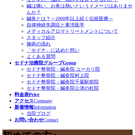
鍼は痛い、お灸は熱いというイメージはありませ
んか？
鍼灸とは？～2000年以上続く伝統医療～
自律神経失調症と東洋医学
メディカルアロマトリートメントについて
スタッフ紹介
施術の流れ
「セドナ」に込めた想い
よくある質問
セドナ治療院グループ
Group
セドナ整骨院・鍼灸院 ユーカリ院
セドナ整骨院・鍼灸院村上院
セドナ整骨院・鍼灸院千葉駅前院
セドナ整骨院・鍼灸院公津の杜院
料金表
Price
アクセス
Company
新着情報
Information
当院ブログ
お問い合わせ
Contact