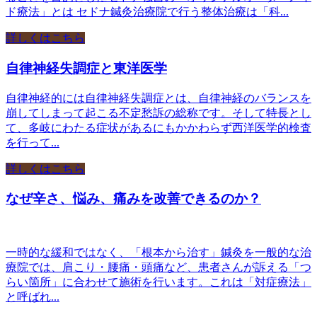
ド療法」とは セドナ鍼灸治療院で行う整体治療は「科...
詳しくはこちら
自律神経失調症と東洋医学
自律神経的には自律神経失調症とは、自律神経のバランスを
崩してしまって起こる不定愁訴の総称です。そして特長とし
て、多岐にわたる症状があるにもかかわらず西洋医学的検査
を行って...
詳しくはこちら
なぜ辛さ、悩み、痛みを改善できるのか？
一時的な緩和ではなく、「根本から治す」鍼灸を一般的な治
療院では、肩こり・腰痛・頭痛など、患者さんが訴える「つ
らい箇所」に合わせて施術を行います。これは「対症療法」
と呼ばれ...