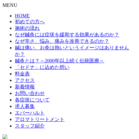
MENU
HOME
初めての方へ
施術の流れ
なぜ鍼灸には症状を緩和する効果があるのか？
なぜ辛さ、悩み、痛みを改善できるのか？
鍼は痛い、お灸は熱いというイメージはありません
か？
鍼灸とは？～2000年以上続く伝統医療～
「セドナ」に込めた想い
料金表
アクセス
新着情報
お問い合わせ
各症状について
求人募集
エバーハルト
アロマトリートメント
スタッフ紹介