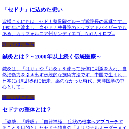
「セドナ」に込めた想い
皆様こんにちは、セドナ整骨院グループ総院長の真継です。
1995年に渡米し、当セドナ整骨院のトップアドバイザーでも
ある、カリフォルニア州サンディエゴ、No1カイロプ...
詳しくはこちら
鍼灸とは？～2000年以上続く伝統医療～
鍼灸は、「はり」や「お灸」を使って身体に刺激を入れ、自
然治癒力を引き出す伝統的な施術方法です。中国で生まれ、
日本には6世紀頃に伝来。薬のなかった時代、東洋医学の中
心として...
詳しくはこちら
セドナの整体とは？
「姿勢」「呼吸」「自律神経」 症状の根本へアプローチす
ることを目的としたセドナ独自の「オリジナルオーダーメイ