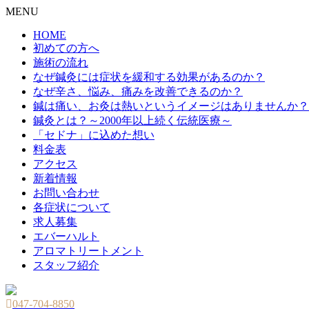
MENU
HOME
初めての方へ
施術の流れ
なぜ鍼灸には症状を緩和する効果があるのか？
なぜ辛さ、悩み、痛みを改善できるのか？
鍼は痛い、お灸は熱いというイメージはありませんか？
鍼灸とは？～2000年以上続く伝統医療～
「セドナ」に込めた想い
料金表
アクセス
新着情報
お問い合わせ
各症状について
求人募集
エバーハルト
アロマトリートメント
スタッフ紹介
047-704-8850