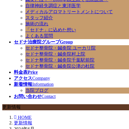
自律神経失調症と東洋医学
メディカルアロマトリートメントについて
スタッフ紹介
施術の流れ
「セドナ」に込めた想い
よくある質問
セドナ治療院グループ
Group
セドナ整骨院・鍼灸院 ユーカリ院
セドナ整骨院・鍼灸院村上院
セドナ整骨院・鍼灸院千葉駅前院
セドナ整骨院・鍼灸院公津の杜院
料金表
Price
アクセス
Company
新着情報
Information
当院ブログ
お問い合わせ
Contact
更新情報
HOME
更新情報
2024年6月