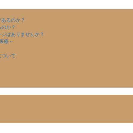
゙あるのか？
るのか？
ージはありませんか？
統医療～
について