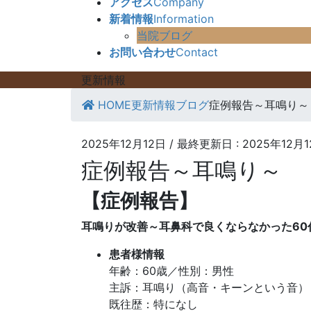
アクセス
Company
新着情報
Information
当院ブログ
お問い合わせ
Contact
更新情報
HOME
更新情報
ブログ
症例報告～耳鳴り～
2025年12月12日
/ 最終更新日 :
2025年12月
症例報告～耳鳴り～
【症例報告】
耳鳴りが改善～耳鼻科で良くならなかった60
患者様情報
年齢：60歳／性別：男性
主訴：耳鳴り（高音・キーンという音）
既往歴：特になし