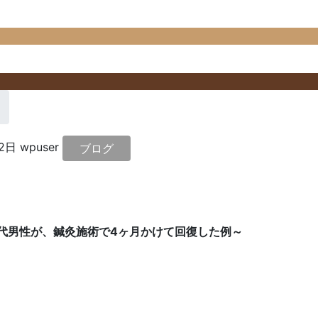
12日
wpuser
ブログ
代男性が、鍼灸施術で4ヶ月かけて回復した例～