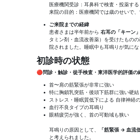
医療機関受診：耳鼻科で検査・投薬する
来院の目的：医療機関では歳のせいで、
ご来院までの経緯
患者さまは半年前から
右耳の「キーン
タミン剤・血流改善薬）を受けたものの
院されました。睡眠中も耳鳴りが気にな
初診時の状態
🔴
問診・触診・徒手検査・東洋医学的評価の
首〜肩の筋緊張が非常に強い
特に胸鎖乳突筋・後頭下筋群に強い硬結
ストレス・睡眠質低下による 自律神経
血行不良タイプの耳鳴り
眼精疲労が強く、首の可動域も狭い
耳鳴りの原因として、
「筋緊張 → 血流
と考えられました。