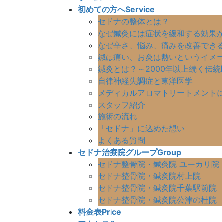
初めての方へ
Service
セドナの整体とは？
なぜ鍼灸には症状を緩和する効果か
なぜ辛さ、悩み、痛みを改善でき
鍼は痛い、お灸は熱いというイメ
鍼灸とは？～2000年以上続く伝
自律神経失調症と東洋医学
メディカルアロマトリートメント
スタッフ紹介
施術の流れ
「セドナ」に込めた想い
よくある質問
セドナ治療院グループ
Group
セドナ整骨院・鍼灸院 ユーカリ院
セドナ整骨院・鍼灸院村上院
セドナ整骨院・鍼灸院千葉駅前院
セドナ整骨院・鍼灸院公津の杜院
料金表
Price