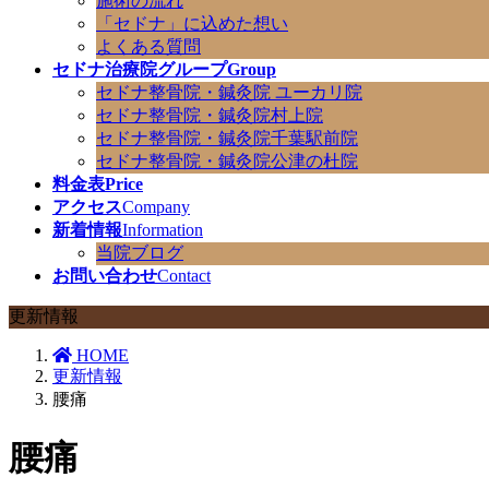
施術の流れ
「セドナ」に込めた想い
よくある質問
セドナ治療院グループ
Group
セドナ整骨院・鍼灸院 ユーカリ院
セドナ整骨院・鍼灸院村上院
セドナ整骨院・鍼灸院千葉駅前院
セドナ整骨院・鍼灸院公津の杜院
料金表
Price
アクセス
Company
新着情報
Information
当院ブログ
お問い合わせ
Contact
更新情報
HOME
更新情報
腰痛
腰痛