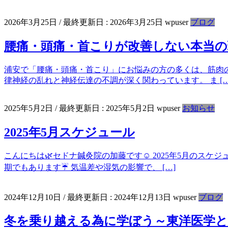
2026年3月25日
/ 最終更新日 :
2026年3月25日
wpuser
ブログ
腰痛・頭痛・首こりが改善しない本当の
浦安で「腰痛・頭痛・首こり」にお悩みの方の多くは、筋肉
律神経の乱れと神経伝達の不調が深く関わっています。 ま […
2025年5月2日
/ 最終更新日 :
2025年5月2日
wpuser
お知らせ
2025年5月スケジュール
こんにちは🌿セドナ鍼灸院の加藤です☺️ 2025年5月のス
期でもあります☔️ 気温差や湿気の影響で、 […]
2024年12月10日
/ 最終更新日 :
2024年12月13日
wpuser
ブログ
冬を乗り越える為に学ぼう～東洋医学と