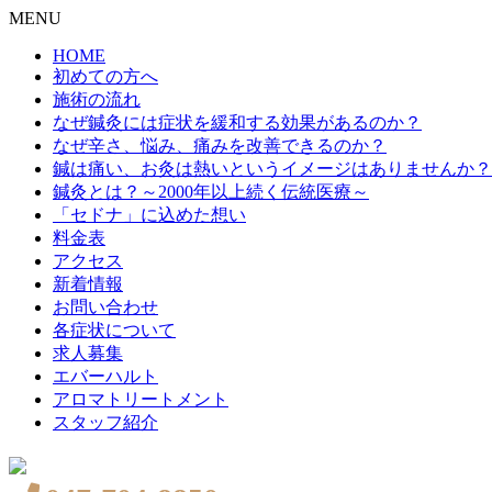
MENU
HOME
初めての方へ
施術の流れ
なぜ鍼灸には症状を緩和する効果があるのか？
なぜ辛さ、悩み、痛みを改善できるのか？
鍼は痛い、お灸は熱いというイメージはありませんか？
鍼灸とは？～2000年以上続く伝統医療～
「セドナ」に込めた想い
料金表
アクセス
新着情報
お問い合わせ
各症状について
求人募集
エバーハルト
アロマトリートメント
スタッフ紹介