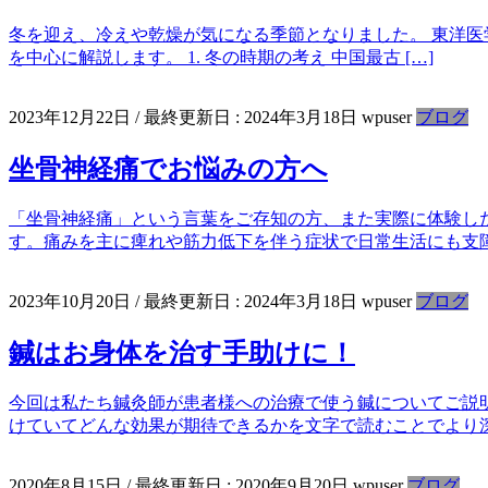
冬を迎え、冷えや乾燥が気になる季節となりました。 東洋医
を中心に解説します。 1. 冬の時期の考え 中国最古 […]
2023年12月22日
/ 最終更新日 :
2024年3月18日
wpuser
ブログ
坐骨神経痛でお悩みの方へ
「坐骨神経痛」という言葉をご存知の方、また実際に体験し
す。痛みを主に痺れや筋力低下を伴う症状で日常生活にも支
2023年10月20日
/ 最終更新日 :
2024年3月18日
wpuser
ブログ
鍼はお身体を治す手助けに！
今回は私たち鍼灸師が患者様への治療で使う鍼についてご説
けていてどんな効果が期待できるかを文字で読むことでより
2020年8月15日
/ 最終更新日 :
2020年9月20日
wpuser
ブログ