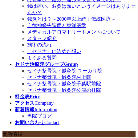
鍼は痛い、お灸は熱いというイメージはありませ
んか？
鍼灸とは？～2000年以上続く伝統医療～
自律神経失調症と東洋医学
メディカルアロマトリートメントについて
スタッフ紹介
施術の流れ
「セドナ」に込めた想い
よくある質問
セドナ治療院グループ
Group
セドナ整骨院・鍼灸院 ユーカリ院
セドナ整骨院・鍼灸院村上院
セドナ整骨院・鍼灸院千葉駅前院
セドナ整骨院・鍼灸院公津の杜院
料金表
Price
アクセス
Company
新着情報
Information
当院ブログ
お問い合わせ
Contact
更新情報