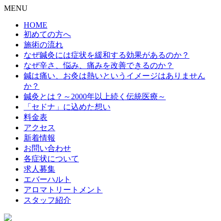
MENU
HOME
初めての方へ
施術の流れ
なぜ鍼灸には症状を緩和する効果があるのか？
なぜ辛さ、悩み、痛みを改善できるのか？
鍼は痛い、お灸は熱いというイメージはありません
か？
鍼灸とは？～2000年以上続く伝統医療～
「セドナ」に込めた想い
料金表
アクセス
新着情報
お問い合わせ
各症状について
求人募集
エバーハルト
アロマトリートメント
スタッフ紹介