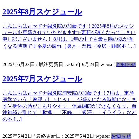
2025年8月スケジュール
こんにちは🌿セドナ鍼灸院の加藤です！2025年8月のスケジ
ュールを更新させていただきます✨更新が遅くなってしまい
申し訳ございません！ 8月は、1年の中でも最も陽の気が強
くなる時期です☀️夏の疲れ（暑さ・湿気・冷房・睡眠不 […]
2025年6月23日
/ 最終更新日 :
2025年6月23日
wpuser
お知らせ
2025年7月スケジュール
こんにちは🌿セドナ鍼灸院浦安院の加藤です！7月は、東洋
医学でいう「暑邪（しょじゃ）」が盛んになる時期になりま
す🥵身体の熱がこもりやすく、体温調節ができなくなり、自
律神経が乱れて「動悸」「不眠」「多汗」「イライラ」など
の不 […]
2025年5月2日
/ 最終更新日 :
2025年5月2日
wpuser
お知らせ