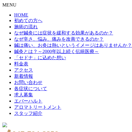
MENU
HOME
初めての方へ
施術の流れ
なぜ鍼灸には症状を緩和する効果があるのか？
なぜ辛さ、悩み、痛みを改善できるのか？
鍼は痛い、お灸は熱いというイメージはありませんか？
鍼灸とは？～2000年以上続く伝統医療～
「セドナ」に込めた想い
料金表
アクセス
新着情報
お問い合わせ
各症状について
求人募集
エバーハルト
アロマトリートメント
スタッフ紹介