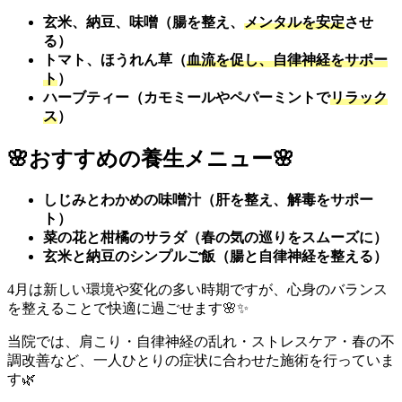
玄米、納豆、味噌（腸を整え、
メンタルを安定
させ
る）
トマト、ほうれん草（
血流を促し、自律神経をサポー
ト
）
ハーブティー（カモミールやペパーミントで
リラック
ス
）
🌸
おすすめの養生メニュー
🌸
しじみとわかめの味噌汁（肝を整え、解毒をサポー
ト）
菜の花と柑橘のサラダ（春の気の巡りをスムーズに）
玄米と納豆のシンプルご飯（腸と自律神経を整える）
4月は新しい環境や変化の多い時期ですが、心身のバランス
を整えることで快適に過ごせます🌸✨
当院では、肩こり・自律神経の乱れ・ストレスケア・春の不
調改善など、一人ひとりの症状に合わせた施術を行っていま
す🌿