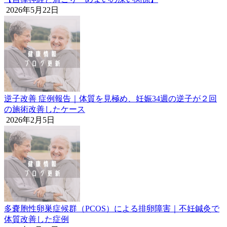
2026年5月22日
逆子改善 症例報告｜体質を見極め、妊娠34週の逆子が２回
の施術改善したケース
2026年2月5日
多嚢胞性卵巣症候群（PCOS）による排卵障害｜不妊鍼灸で
体質改善した症例