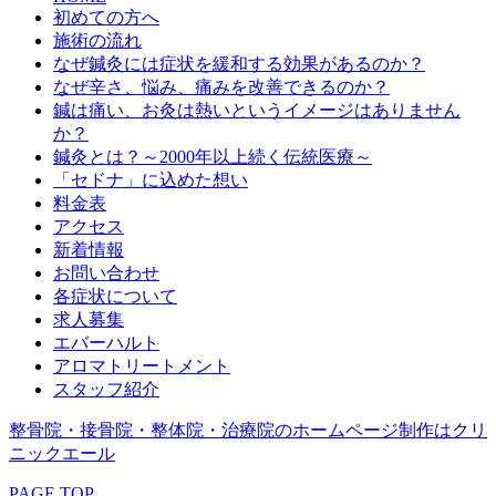
初めての方へ
施術の流れ
なぜ鍼灸には症状を緩和する効果があるのか？
なぜ辛さ、悩み、痛みを改善できるのか？
鍼は痛い、お灸は熱いというイメージはありません
か？
鍼灸とは？～2000年以上続く伝統医療～
「セドナ」に込めた想い
料金表
アクセス
新着情報
お問い合わせ
各症状について
求人募集
エバーハルト
アロマトリートメント
スタッフ紹介
整骨院・接骨院・整体院・治療院のホームページ制作はクリ
ニックエール
PAGE TOP