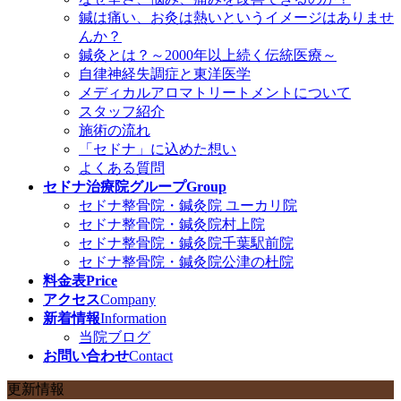
鍼は痛い、お灸は熱いというイメージはありませ
んか？
鍼灸とは？～2000年以上続く伝統医療～
自律神経失調症と東洋医学
メディカルアロマトリートメントについて
スタッフ紹介
施術の流れ
「セドナ」に込めた想い
よくある質問
セドナ治療院グループ
Group
セドナ整骨院・鍼灸院 ユーカリ院
セドナ整骨院・鍼灸院村上院
セドナ整骨院・鍼灸院千葉駅前院
セドナ整骨院・鍼灸院公津の杜院
料金表
Price
アクセス
Company
新着情報
Information
当院ブログ
お問い合わせ
Contact
更新情報