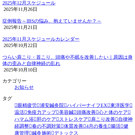
2025年12月スケジュール
2025年11月26日
症例報告～IBSの悩み、抱えていませんか？～
2025年11月21日
2025年11月スケジュールカレンダー
2025年10月22日
つらい肩こり・首こり、頭痛や不眠を改善したい｜原因は身
体の歪みと自律神経の乱れ
2025年10月10日
カテゴリー
お知らせ
タグ
眼精疲労
浦安鍼灸院
ハイパーナイフEX
東洋医学
温活
免疫力アップ
美容鍼
頭痛改善
心と体のケア
ハマム浴
肝のケア
ストレスケア
肩こり改善
自律神
経調整
春の不調対策
体質改善
4月の養生
腸活
健
康管理
鍼灸施術
デトックス