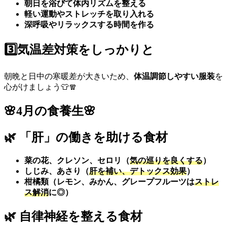
朝日を浴びて体内リズムを整える
軽い運動やストレッチを取り入れる
深呼吸やリラックスする時間を作る
3️⃣
気温差対策をしっかりと
朝晩と日中の寒暖差が大きいため、
体温調節しやすい服装
を
心がけましょう👕🧣
🌸
4月の食養生
🌸
🌿
「肝」の働きを助ける食材
菜の花、クレソン、セロリ（
気の巡りを良くする
）
しじみ、あさり（
肝を補い、デトックス効果
）
柑橘類（レモン、みかん、グレープフルーツは
ストレ
ス解消
に◎）
🌿
自律神経を整える食材