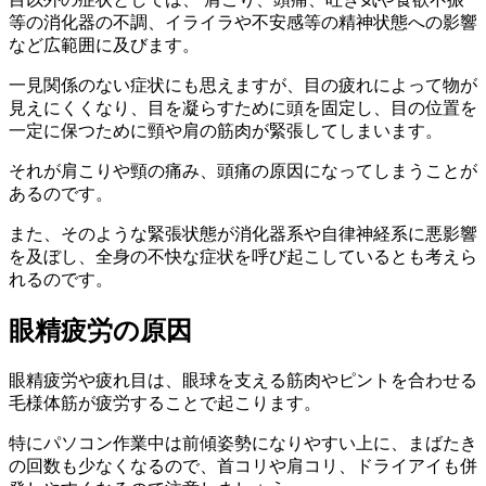
等の消化器の不調、イライラや不安感等の精神状態への影響
など広範囲に及びます。
一見関係のない症状にも思えますが、目の疲れによって物が
見えにくくなり、目を凝らすために頭を固定し、目の位置を
一定に保つために頸や肩の筋肉が緊張してしまいます。
それが肩こりや頸の痛み、頭痛の原因になってしまうことが
あるのです。
また、そのような緊張状態が消化器系や自律神経系に悪影響
を及ぼし、全身の不快な症状を呼び起こしているとも考えら
れるのです。
眼精疲労の原因
眼精疲労や疲れ目は、眼球を支える筋肉やピントを合わせる
毛様体筋が疲労することで起こります。
特にパソコン作業中は前傾姿勢になりやすい上に、まばたき
の回数も少なくなるので、首コリや肩コリ、ドライアイも併