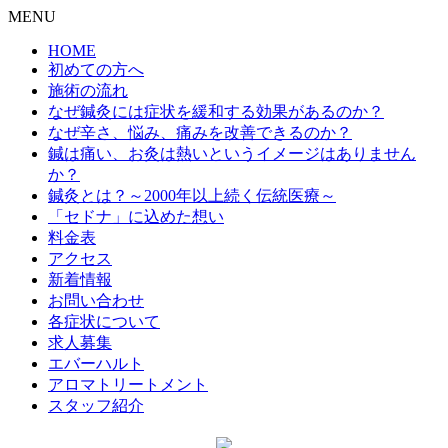
MENU
HOME
初めての方へ
施術の流れ
なぜ鍼灸には症状を緩和する効果があるのか？
なぜ辛さ、悩み、痛みを改善できるのか？
鍼は痛い、お灸は熱いというイメージはありません
か？
鍼灸とは？～2000年以上続く伝統医療～
「セドナ」に込めた想い
料金表
アクセス
新着情報
お問い合わせ
各症状について
求人募集
エバーハルト
アロマトリートメント
スタッフ紹介