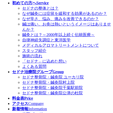
初めての方へ
Service
セドナの整体とは？
なぜ鍼灸には症状を緩和する効果があるのか？
なぜ辛さ、悩み、痛みを改善できるのか？
鍼は痛い、お灸は熱いというイメージはありませ
んか？
鍼灸とは？～2000年以上続く伝統医療～
自律神経失調症と東洋医学
メディカルアロマトリートメントについて
スタッフ紹介
施術の流れ
「セドナ」に込めた想い
よくある質問
セドナ治療院グループ
Group
セドナ整骨院・鍼灸院 ユーカリ院
セドナ整骨院・鍼灸院村上院
セドナ整骨院・鍼灸院千葉駅前院
セドナ整骨院・鍼灸院公津の杜院
料金表
Price
アクセス
Company
新着情報
Information