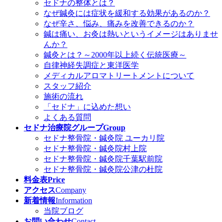
セドナの整体とは？
なぜ鍼灸には症状を緩和する効果があるのか？
なぜ辛さ、悩み、痛みを改善できるのか？
鍼は痛い、お灸は熱いというイメージはありませ
んか？
鍼灸とは？～2000年以上続く伝統医療～
自律神経失調症と東洋医学
メディカルアロマトリートメントについて
スタッフ紹介
施術の流れ
「セドナ」に込めた想い
よくある質問
セドナ治療院グループ
Group
セドナ整骨院・鍼灸院 ユーカリ院
セドナ整骨院・鍼灸院村上院
セドナ整骨院・鍼灸院千葉駅前院
セドナ整骨院・鍼灸院公津の杜院
料金表
Price
アクセス
Company
新着情報
Information
当院ブログ
お問い合わせ
Contact