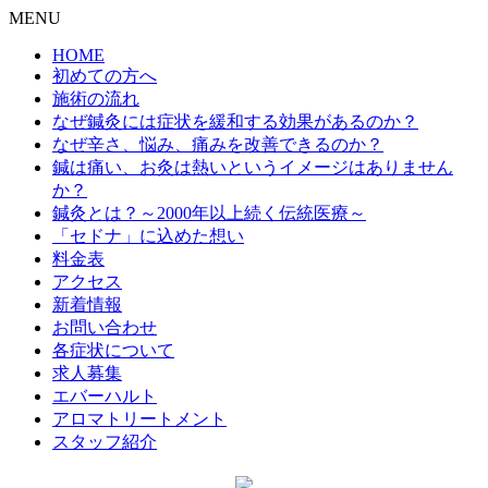
MENU
HOME
初めての方へ
施術の流れ
なぜ鍼灸には症状を緩和する効果があるのか？
なぜ辛さ、悩み、痛みを改善できるのか？
鍼は痛い、お灸は熱いというイメージはありません
か？
鍼灸とは？～2000年以上続く伝統医療～
「セドナ」に込めた想い
料金表
アクセス
新着情報
お問い合わせ
各症状について
求人募集
エバーハルト
アロマトリートメント
スタッフ紹介