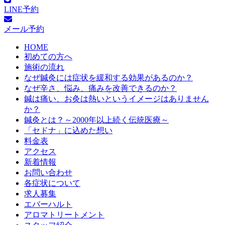
LINE予約
メール予約
HOME
初めての方へ
施術の流れ
なぜ鍼灸には症状を緩和する効果があるのか？
なぜ辛さ、悩み、痛みを改善できるのか？
鍼は痛い、お灸は熱いというイメージはありません
か？
鍼灸とは？～2000年以上続く伝統医療～
「セドナ」に込めた想い
料金表
アクセス
新着情報
お問い合わせ
各症状について
求人募集
エバーハルト
アロマトリートメント