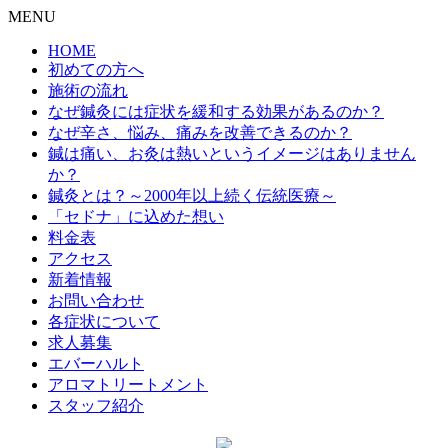
MENU
HOME
初めての方へ
施術の流れ
なぜ鍼灸には症状を緩和する効果があるのか？
なぜ辛さ、悩み、痛みを改善できるのか？
鍼は痛い、お灸は熱いというイメージはありません
か？
鍼灸とは？～2000年以上続く伝統医療～
「セドナ」に込めた想い
料金表
アクセス
新着情報
お問い合わせ
各症状について
求人募集
エバーハルト
アロマトリートメント
スタッフ紹介