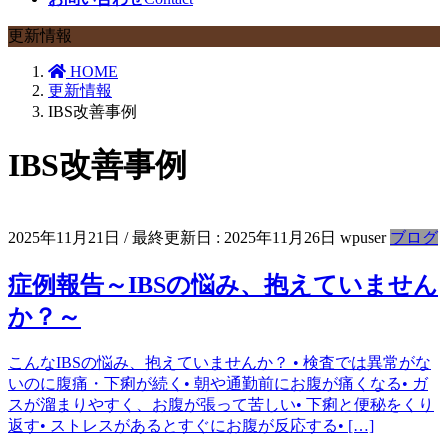
更新情報
HOME
更新情報
IBS改善事例
IBS改善事例
2025年11月21日
/ 最終更新日 :
2025年11月26日
wpuser
ブログ
症例報告～IBSの悩み、抱えていません
か？～
こんなIBSの悩み、抱えていませんか？ • 検査では異常がな
いのに腹痛・下痢が続く• 朝や通勤前にお腹が痛くなる• ガ
スが溜まりやすく、お腹が張って苦しい• 下痢と便秘をくり
返す• ストレスがあるとすぐにお腹が反応する• […]