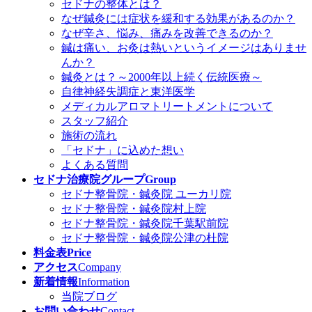
セドナの整体とは？
なぜ鍼灸には症状を緩和する効果があるのか？
なぜ辛さ、悩み、痛みを改善できるのか？
鍼は痛い、お灸は熱いというイメージはありませ
んか？
鍼灸とは？～2000年以上続く伝統医療～
自律神経失調症と東洋医学
メディカルアロマトリートメントについて
スタッフ紹介
施術の流れ
「セドナ」に込めた想い
よくある質問
セドナ治療院グループ
Group
セドナ整骨院・鍼灸院 ユーカリ院
セドナ整骨院・鍼灸院村上院
セドナ整骨院・鍼灸院千葉駅前院
セドナ整骨院・鍼灸院公津の杜院
料金表
Price
アクセス
Company
新着情報
Information
当院ブログ
お問い合わせ
Contact