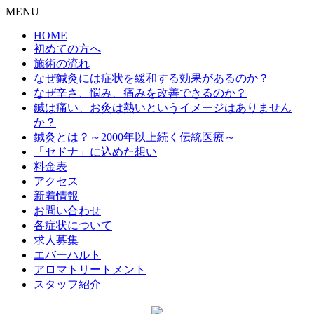
MENU
HOME
初めての方へ
施術の流れ
なぜ鍼灸には症状を緩和する効果があるのか？
なぜ辛さ、悩み、痛みを改善できるのか？
鍼は痛い、お灸は熱いというイメージはありません
か？
鍼灸とは？～2000年以上続く伝統医療～
「セドナ」に込めた想い
料金表
アクセス
新着情報
お問い合わせ
各症状について
求人募集
エバーハルト
アロマトリートメント
スタッフ紹介