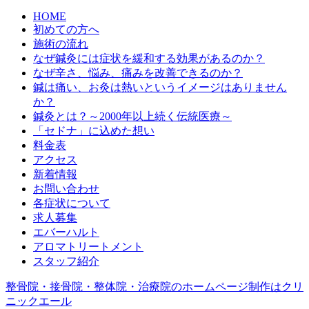
HOME
初めての方へ
施術の流れ
なぜ鍼灸には症状を緩和する効果があるのか？
なぜ辛さ、悩み、痛みを改善できるのか？
鍼は痛い、お灸は熱いというイメージはありません
か？
鍼灸とは？～2000年以上続く伝統医療～
「セドナ」に込めた想い
料金表
アクセス
新着情報
お問い合わせ
各症状について
求人募集
エバーハルト
アロマトリートメント
スタッフ紹介
整骨院・接骨院・整体院・治療院のホームページ制作はクリ
ニックエール