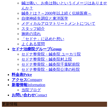
鍼は痛い、お灸は熱いというイメージはありませ
んか？
鍼灸とは？～2000年以上続く伝統医療～
自律神経失調症と東洋医学
メディカルアロマトリートメントについて
スタッフ紹介
施術の流れ
「セドナ」に込めた想い
よくある質問
セドナ治療院グループ
Group
セドナ整骨院・鍼灸院 ユーカリ院
セドナ整骨院・鍼灸院村上院
セドナ整骨院・鍼灸院千葉駅前院
セドナ整骨院・鍼灸院公津の杜院
料金表
Price
アクセス
Company
新着情報
Information
当院ブログ
お問い合わせ
Contact
更新情報