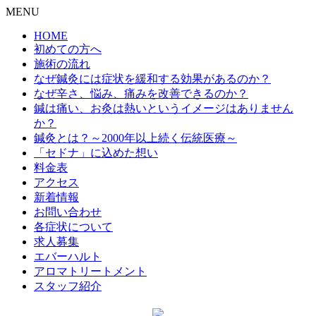
MENU
HOME
初めての方へ
施術の流れ
なぜ鍼灸には症状を緩和する効果があるのか？
なぜ辛さ、悩み、痛みを改善できるのか？
鍼は痛い、お灸は熱いというイメージはありません
か？
鍼灸とは？～2000年以上続く伝統医療～
「セドナ」に込めた想い
料金表
アクセス
新着情報
お問い合わせ
各症状について
求人募集
エバーハルト
アロマトリートメント
スタッフ紹介