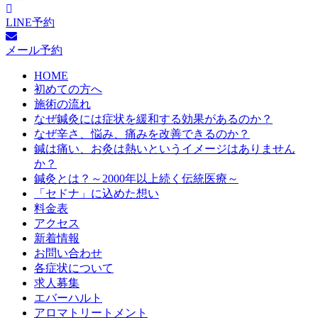
LINE予約
メール予約
HOME
初めての方へ
施術の流れ
なぜ鍼灸には症状を緩和する効果があるのか？
なぜ辛さ、悩み、痛みを改善できるのか？
鍼は痛い、お灸は熱いというイメージはありません
か？
鍼灸とは？～2000年以上続く伝統医療～
「セドナ」に込めた想い
料金表
アクセス
新着情報
お問い合わせ
各症状について
求人募集
エバーハルト
アロマトリートメント