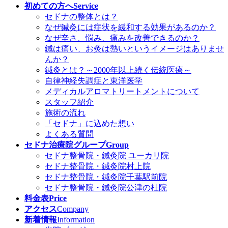
初めての方へ
Service
セドナの整体とは？
なぜ鍼灸には症状を緩和する効果があるのか？
なぜ辛さ、悩み、痛みを改善できるのか？
鍼は痛い、お灸は熱いというイメージはありませ
んか？
鍼灸とは？～2000年以上続く伝統医療～
自律神経失調症と東洋医学
メディカルアロマトリートメントについて
スタッフ紹介
施術の流れ
「セドナ」に込めた想い
よくある質問
セドナ治療院グループ
Group
セドナ整骨院・鍼灸院 ユーカリ院
セドナ整骨院・鍼灸院村上院
セドナ整骨院・鍼灸院千葉駅前院
セドナ整骨院・鍼灸院公津の杜院
料金表
Price
アクセス
Company
新着情報
Information