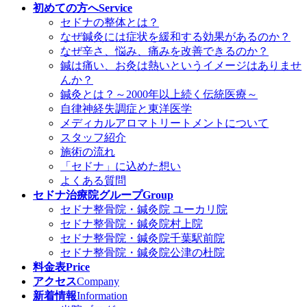
初めての方へ
Service
セドナの整体とは？
なぜ鍼灸には症状を緩和する効果があるのか？
なぜ辛さ、悩み、痛みを改善できるのか？
鍼は痛い、お灸は熱いというイメージはありませ
んか？
鍼灸とは？～2000年以上続く伝統医療～
自律神経失調症と東洋医学
メディカルアロマトリートメントについて
スタッフ紹介
施術の流れ
「セドナ」に込めた想い
よくある質問
セドナ治療院グループ
Group
セドナ整骨院・鍼灸院 ユーカリ院
セドナ整骨院・鍼灸院村上院
セドナ整骨院・鍼灸院千葉駅前院
セドナ整骨院・鍼灸院公津の杜院
料金表
Price
アクセス
Company
新着情報
Information