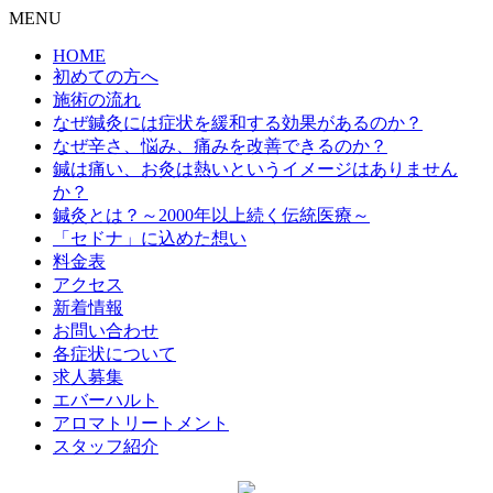
MENU
HOME
初めての方へ
施術の流れ
なぜ鍼灸には症状を緩和する効果があるのか？
なぜ辛さ、悩み、痛みを改善できるのか？
鍼は痛い、お灸は熱いというイメージはありません
か？
鍼灸とは？～2000年以上続く伝統医療～
「セドナ」に込めた想い
料金表
アクセス
新着情報
お問い合わせ
各症状について
求人募集
エバーハルト
アロマトリートメント
スタッフ紹介