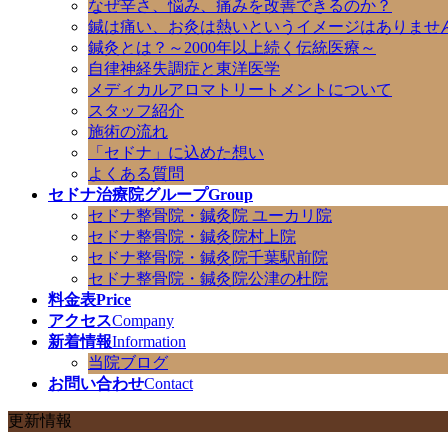
なぜ辛さ、悩み、痛みを改善できるのか？
鍼は痛い、お灸は熱いというイメージはありませ
鍼灸とは？～2000年以上続く伝統医療～
自律神経失調症と東洋医学
メディカルアロマトリートメントについて
スタッフ紹介
施術の流れ
「セドナ」に込めた想い
よくある質問
セドナ治療院グループ
Group
セドナ整骨院・鍼灸院 ユーカリ院
セドナ整骨院・鍼灸院村上院
セドナ整骨院・鍼灸院千葉駅前院
セドナ整骨院・鍼灸院公津の杜院
料金表
Price
アクセス
Company
新着情報
Information
当院ブログ
お問い合わせ
Contact
更新情報