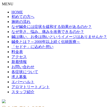
MENU
HOME
初めての方へ
施術の流れ
なぜ鍼灸には症状を緩和する効果があるのか？
なぜ辛さ、悩み、痛みを改善できるのか？
鍼は痛い、お灸は熱いというイメージはありませんか？
鍼灸とは？～2000年以上続く伝統医療～
「セドナ」に込めた想い
料金表
アクセス
新着情報
お問い合わせ
各症状について
求人募集
エバーハルト
アロマトリートメント
スタッフ紹介