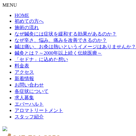
MENU
HOME
初めての方へ
施術の流れ
なぜ鍼灸には症状を緩和する効果があるのか？
なぜ辛さ、悩み、痛みを改善できるのか？
鍼は痛い、お灸は熱いというイメージはありませんか？
鍼灸とは？～2000年以上続く伝統医療～
「セドナ」に込めた想い
料金表
アクセス
新着情報
お問い合わせ
各症状について
求人募集
エバーハルト
アロマトリートメント
スタッフ紹介