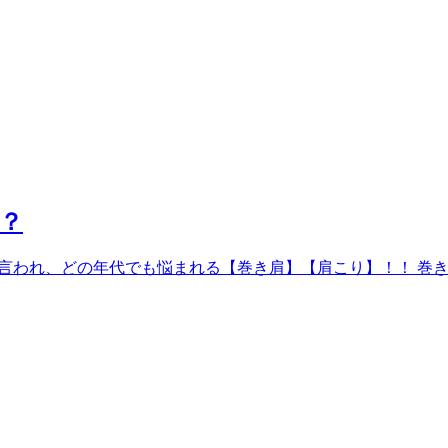
？
会と言われ、どの年代でも悩まれる【巻き肩】【肩こり】！！ 