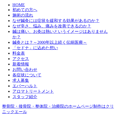
HOME
初めての方へ
施術の流れ
なぜ鍼灸には症状を緩和する効果があるのか？
なぜ辛さ、悩み、痛みを改善できるのか？
鍼は痛い、お灸は熱いというイメージはありません
か？
鍼灸とは？～2000年以上続く伝統医療～
「セドナ」に込めた想い
料金表
アクセス
新着情報
お問い合わせ
各症状について
求人募集
エバーハルト
アロマトリートメント
スタッフ紹介
整骨院・接骨院・整体院・治療院のホームページ制作はクリ
ニックエール