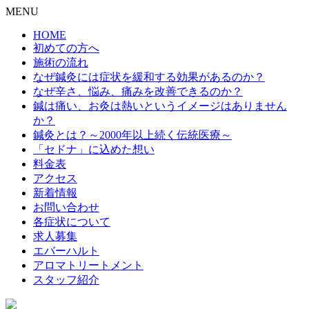
MENU
HOME
初めての方へ
施術の流れ
なぜ鍼灸には症状を緩和する効果があるのか？
なぜ辛さ、悩み、痛みを改善できるのか？
鍼は痛い、お灸は熱いというイメージはありません
か？
鍼灸とは？～2000年以上続く伝統医療～
「セドナ」に込めた想い
料金表
アクセス
新着情報
お問い合わせ
各症状について
求人募集
エバーハルト
アロマトリートメント
スタッフ紹介