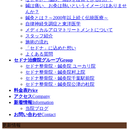
鍼は痛い、お灸は熱いというイメージはありませ
んか？
鍼灸とは？～2000年以上続く伝統医療～
自律神経失調症と東洋医学
メディカルアロマトリートメントについて
スタッフ紹介
施術の流れ
「セドナ」に込めた想い
よくある質問
セドナ治療院グループ
Group
セドナ整骨院・鍼灸院 ユーカリ院
セドナ整骨院・鍼灸院村上院
セドナ整骨院・鍼灸院千葉駅前院
セドナ整骨院・鍼灸院公津の杜院
料金表
Price
アクセス
Company
新着情報
Information
当院ブログ
お問い合わせ
Contact
更新情報