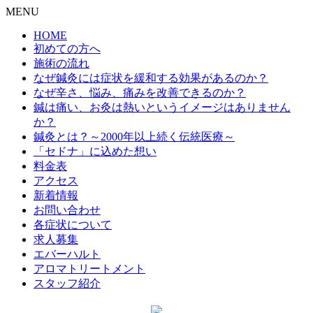
MENU
HOME
初めての方へ
施術の流れ
なぜ鍼灸には症状を緩和する効果があるのか？
なぜ辛さ、悩み、痛みを改善できるのか？
鍼は痛い、お灸は熱いというイメージはありません
か？
鍼灸とは？～2000年以上続く伝統医療～
「セドナ」に込めた想い
料金表
アクセス
新着情報
お問い合わせ
各症状について
求人募集
エバーハルト
アロマトリートメント
スタッフ紹介