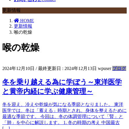
更新情報
HOME
更新情報
喉の乾燥
喉の乾燥
2024年12月10日
/ 最終更新日 :
2024年12月13日
wpuser
ブログ
冬を乗り越える為に学ぼう～東洋医学
と黄帝内経に学ぶ健康管理～
冬を迎え、冷えや乾燥が気になる季節となりました。 東洋
医学では、冬は「蓄える」時期とされ、身体を整えるために
最適な季節です。 今回は、冬の体調管理について「腎」と
「肺」を中心に解説します。 1. 冬の時期の考え 中国最古
[…]