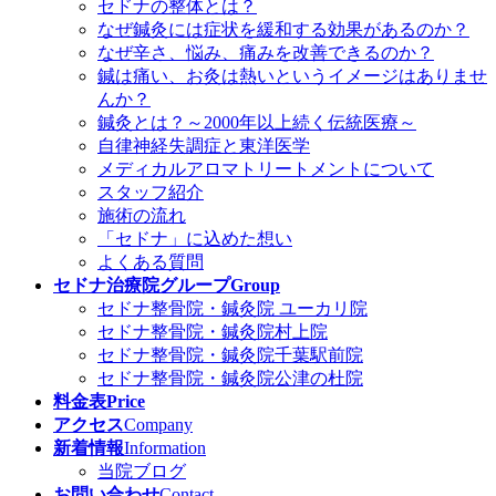
セドナの整体とは？
なぜ鍼灸には症状を緩和する効果があるのか？
なぜ辛さ、悩み、痛みを改善できるのか？
鍼は痛い、お灸は熱いというイメージはありませ
んか？
鍼灸とは？～2000年以上続く伝統医療～
自律神経失調症と東洋医学
メディカルアロマトリートメントについて
スタッフ紹介
施術の流れ
「セドナ」に込めた想い
よくある質問
セドナ治療院グループ
Group
セドナ整骨院・鍼灸院 ユーカリ院
セドナ整骨院・鍼灸院村上院
セドナ整骨院・鍼灸院千葉駅前院
セドナ整骨院・鍼灸院公津の杜院
料金表
Price
アクセス
Company
新着情報
Information
当院ブログ
お問い合わせ
Contact