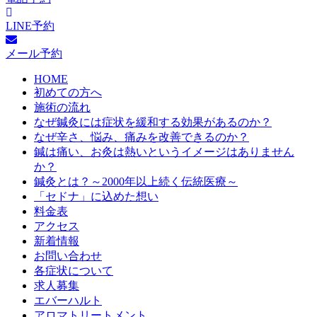
LINE予約
メール予約
HOME
初めての方へ
施術の流れ
なぜ鍼灸には症状を緩和する効果があるのか？
なぜ辛さ、悩み、痛みを改善できるのか？
鍼は痛い、お灸は熱いというイメージはありません
か？
鍼灸とは？～2000年以上続く伝統医療～
「セドナ」に込めた想い
料金表
アクセス
新着情報
お問い合わせ
各症状について
求人募集
エバーハルト
アロマトリートメント