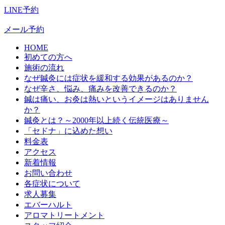
LINE予約
メール予約
HOME
初めての方へ
施術の流れ
なぜ鍼灸には症状を緩和する効果があるのか？
なぜ辛さ、悩み、痛みを改善できるのか？
鍼は痛い、お灸は熱いというイメージはありません
か？
鍼灸とは？～2000年以上続く伝統医療～
「セドナ」に込めた想い
料金表
アクセス
新着情報
お問い合わせ
各症状について
求人募集
エバーハルト
アロマトリートメント