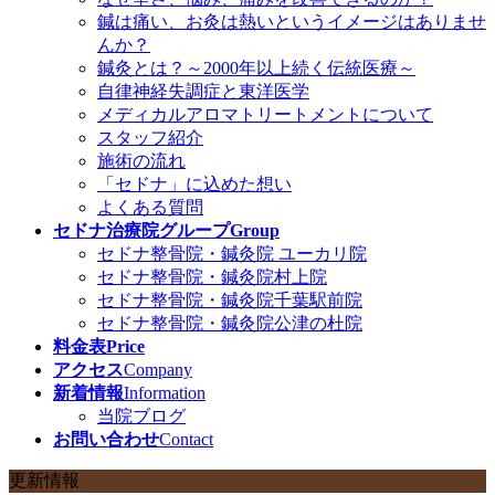
鍼は痛い、お灸は熱いというイメージはありませ
んか？
鍼灸とは？～2000年以上続く伝統医療～
自律神経失調症と東洋医学
メディカルアロマトリートメントについて
スタッフ紹介
施術の流れ
「セドナ」に込めた想い
よくある質問
セドナ治療院グループ
Group
セドナ整骨院・鍼灸院 ユーカリ院
セドナ整骨院・鍼灸院村上院
セドナ整骨院・鍼灸院千葉駅前院
セドナ整骨院・鍼灸院公津の杜院
料金表
Price
アクセス
Company
新着情報
Information
当院ブログ
お問い合わせ
Contact
更新情報