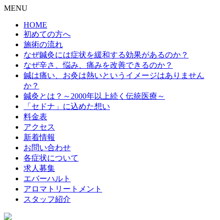
MENU
HOME
初めての方へ
施術の流れ
なぜ鍼灸には症状を緩和する効果があるのか？
なぜ辛さ、悩み、痛みを改善できるのか？
鍼は痛い、お灸は熱いというイメージはありません
か？
鍼灸とは？～2000年以上続く伝統医療～
「セドナ」に込めた想い
料金表
アクセス
新着情報
お問い合わせ
各症状について
求人募集
エバーハルト
アロマトリートメント
スタッフ紹介