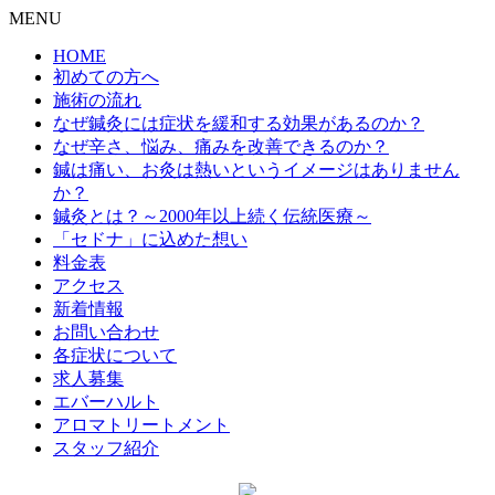
MENU
HOME
初めての方へ
施術の流れ
なぜ鍼灸には症状を緩和する効果があるのか？
なぜ辛さ、悩み、痛みを改善できるのか？
鍼は痛い、お灸は熱いというイメージはありません
か？
鍼灸とは？～2000年以上続く伝統医療～
「セドナ」に込めた想い
料金表
アクセス
新着情報
お問い合わせ
各症状について
求人募集
エバーハルト
アロマトリートメント
スタッフ紹介