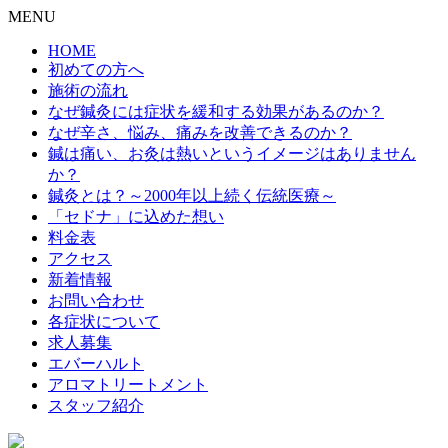
MENU
HOME
初めての方へ
施術の流れ
なぜ鍼灸には症状を緩和する効果があるのか？
なぜ辛さ、悩み、痛みを改善できるのか？
鍼は痛い、お灸は熱いというイメージはありません
か？
鍼灸とは？～2000年以上続く伝統医療～
「セドナ」に込めた想い
料金表
アクセス
新着情報
お問い合わせ
各症状について
求人募集
エバーハルト
アロマトリートメント
スタッフ紹介