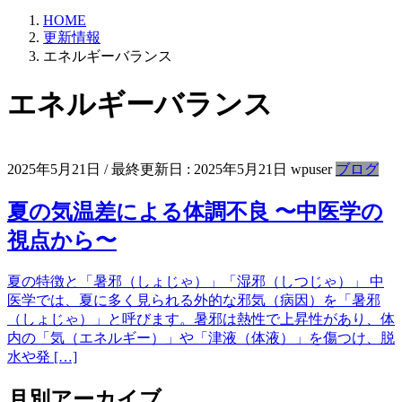
HOME
更新情報
エネルギーバランス
エネルギーバランス
2025年5月21日
/ 最終更新日 :
2025年5月21日
wpuser
ブログ
夏の気温差による体調不良 〜中医学の
視点から〜
夏の特徴と「暑邪（しょじゃ）」「湿邪（しつじゃ）」 中
医学では、夏に多く見られる外的な邪気（病因）を「暑邪
（しょじゃ）」と呼びます。暑邪は熱性で上昇性があり、体
内の「気（エネルギー）」や「津液（体液）」を傷つけ、脱
水や発 […]
月別アーカイブ