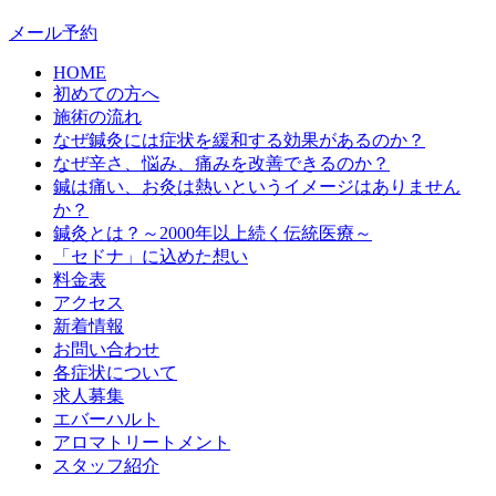
メール予約
HOME
初めての方へ
施術の流れ
なぜ鍼灸には症状を緩和する効果があるのか？
なぜ辛さ、悩み、痛みを改善できるのか？
鍼は痛い、お灸は熱いというイメージはありません
か？
鍼灸とは？～2000年以上続く伝統医療～
「セドナ」に込めた想い
料金表
アクセス
新着情報
お問い合わせ
各症状について
求人募集
エバーハルト
アロマトリートメント
スタッフ紹介