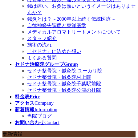
鍼は痛い、お灸は熱いというイメージはありませ
んか？
鍼灸とは？～2000年以上続く伝統医療～
自律神経失調症と東洋医学
メディカルアロマトリートメントについて
スタッフ紹介
施術の流れ
「セドナ」に込めた想い
よくある質問
セドナ治療院グループ
Group
セドナ整骨院・鍼灸院 ユーカリ院
セドナ整骨院・鍼灸院村上院
セドナ整骨院・鍼灸院千葉駅前院
セドナ整骨院・鍼灸院公津の杜院
料金表
Price
アクセス
Company
新着情報
Information
当院ブログ
お問い合わせ
Contact
更新情報