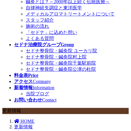
鍼灸とは？～2000年以上続く伝統医療～
自律神経失調症と東洋医学
メディカルアロマトリートメントについて
スタッフ紹介
施術の流れ
「セドナ」に込めた想い
よくある質問
セドナ治療院グループ
Group
セドナ整骨院・鍼灸院 ユーカリ院
セドナ整骨院・鍼灸院村上院
セドナ整骨院・鍼灸院千葉駅前院
セドナ整骨院・鍼灸院公津の杜院
料金表
Price
アクセス
Company
新着情報
Information
当院ブログ
お問い合わせ
Contact
更新情報
HOME
更新情報