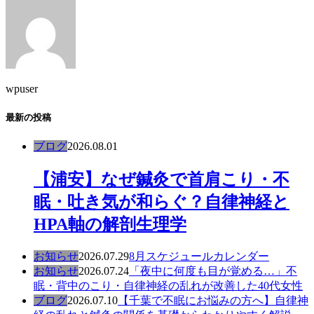
wpuser
最新の投稿
ブログ
2026.08.01
【浦安】なぜ鍼灸で首肩こり・不
眠・吐き気が和らぐ？自律神経と
HPA軸の解剖生理学
お知らせ
2026.07.29
8月スケジュールカレンダー
お知らせ
2026.07.24
「夜中に何度も目が覚める…」不
眠・背中のこり・自律神経の乱れが改善した40代女性
ブログ
2026.07.10
【千葉で不眠にお悩みの方へ】自律神