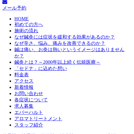
メール予約
HOME
初めての方へ
施術の流れ
なぜ鍼灸には症状を緩和する効果があるのか？
なぜ辛さ、悩み、痛みを改善できるのか？
鍼は痛い、お灸は熱いというイメージはありません
か？
鍼灸とは？～2000年以上続く伝統医療～
「セドナ」に込めた想い
料金表
アクセス
新着情報
お問い合わせ
各症状について
求人募集
エバーハルト
アロマトリートメント
スタッフ紹介