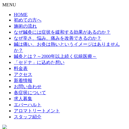
MENU
HOME
初めての方へ
施術の流れ
なぜ鍼灸には症状を緩和する効果があるのか？
なぜ辛さ、悩み、痛みを改善できるのか？
鍼は痛い、お灸は熱いというイメージはありません
か？
鍼灸とは？～2000年以上続く伝統医療～
「セドナ」に込めた想い
料金表
アクセス
新着情報
お問い合わせ
各症状について
求人募集
エバーハルト
アロマトリートメント
スタッフ紹介