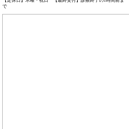
【定休日】木曜・祝日 【最終受付】診療終了の1時間前ま
で