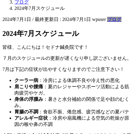
ブログ
2024年7月スケジュール
2024年7月1日
/ 最終更新日 :
2024年7月1日
wpuser
ブログ
2024年7月スケジュール
皆様、こんにちは！セドナ鍼灸院です！
７月のスケジュールの更新が遅くなり申し訳ございません。
7月は下記の症状が出やすくなりますのでご注意下さい！
クーラー病
：冷房による体調不良や冷え性の悪化
肩こりや腰痛
：夏のレジャーやスポーツ活動による筋
肉疲労やケガ。
身体の浮腫み
：暑さと水分補給の関係で足や顔のむく
み。
胃腸の不調
：食欲不振、倦怠感、疲労感などの夏バテ
アレルギー症状
：冷房や扇風機による空気の乾燥が原
因の喉や鼻の不調