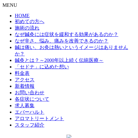
MENU
HOME
初めての方へ
施術の流れ
なぜ鍼灸には症状を緩和する効果があるのか？
なぜ辛さ、悩み、痛みを改善できるのか？
鍼は痛い、お灸は熱いというイメージはありません
か？
鍼灸とは？～2000年以上続く伝統医療～
「セドナ」に込めた想い
料金表
アクセス
新着情報
お問い合わせ
各症状について
求人募集
エバーハルト
アロマトリートメント
スタッフ紹介