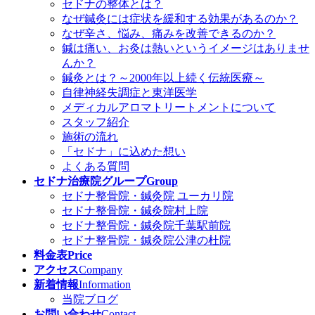
セドナの整体とは？
なぜ鍼灸には症状を緩和する効果があるのか？
なぜ辛さ、悩み、痛みを改善できるのか？
鍼は痛い、お灸は熱いというイメージはありませ
んか？
鍼灸とは？～2000年以上続く伝統医療～
自律神経失調症と東洋医学
メディカルアロマトリートメントについて
スタッフ紹介
施術の流れ
「セドナ」に込めた想い
よくある質問
セドナ治療院グループ
Group
セドナ整骨院・鍼灸院 ユーカリ院
セドナ整骨院・鍼灸院村上院
セドナ整骨院・鍼灸院千葉駅前院
セドナ整骨院・鍼灸院公津の杜院
料金表
Price
アクセス
Company
新着情報
Information
当院ブログ
お問い合わせ
Contact