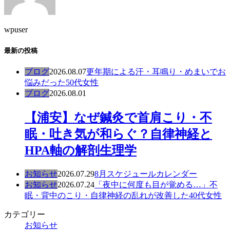
wpuser
最新の投稿
ブログ
2026.08.07
更年期による汗・耳鳴り・めまいでお
悩みだった50代女性
ブログ
2026.08.01
【浦安】なぜ鍼灸で首肩こり・不
眠・吐き気が和らぐ？自律神経と
HPA軸の解剖生理学
お知らせ
2026.07.29
8月スケジュールカレンダー
お知らせ
2026.07.24
「夜中に何度も目が覚める…」不
眠・背中のこり・自律神経の乱れが改善した40代女性
カテゴリー
お知らせ