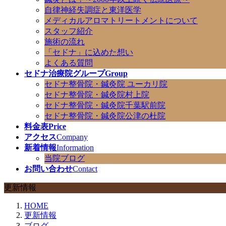
自律神経失調症と東洋医学
メディカルアロマトリートメントについて
スタッフ紹介
施術の流れ
「セドナ」に込めた想い
よくある質問
セドナ治療院グループ
Group
セドナ整骨院・鍼灸院 ユーカリ院
セドナ整骨院・鍼灸院村上院
セドナ整骨院・鍼灸院千葉駅前院
セドナ整骨院・鍼灸院公津の杜院
料金表
Price
アクセス
Company
新着情報
Information
当院ブログ
お問い合わせ
Contact
更新情報
HOME
更新情報
ブログ