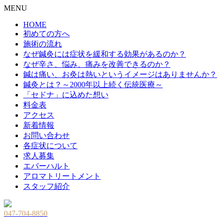
MENU
HOME
初めての方へ
施術の流れ
なぜ鍼灸には症状を緩和する効果があるのか？
なぜ辛さ、悩み、痛みを改善できるのか？
鍼は痛い、お灸は熱いというイメージはありませんか？
鍼灸とは？～2000年以上続く伝統医療～
「セドナ」に込めた想い
料金表
アクセス
新着情報
お問い合わせ
各症状について
求人募集
エバーハルト
アロマトリートメント
スタッフ紹介
047-704-8850