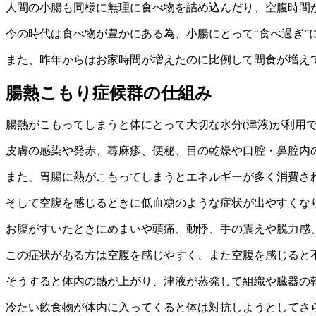
人間の小腸も同様に無理に食べ物を詰め込んだり、空腹時間
今の時代は食べ物が豊かにある為、小腸にとって“食べ過ぎ”
また、昨年からはお家時間が増えたのに比例して間食が増え
腸熱こもり症候群の仕組み
腸熱がこもってしまうと体にとって大切な水分(津液)が利用
皮膚の感染や発赤、蕁麻疹、便秘、目の乾燥や口腔・鼻腔内
また、胃腸に熱がこもってしまうとエネルギーが多く消費さ
そして空腹を感じるときに低血糖のような症状が出やすくな
お腹がすいたときにめまいや頭痛、動悸、手の震えや脱力感
この症状がある方は空腹を感じやすく、また空腹を感じると
そうすると体内の熱が上がり、津液が蒸発して組織や臓器の
冷たい飲食物が体内に入ってくると体は対抗しようとしてさ