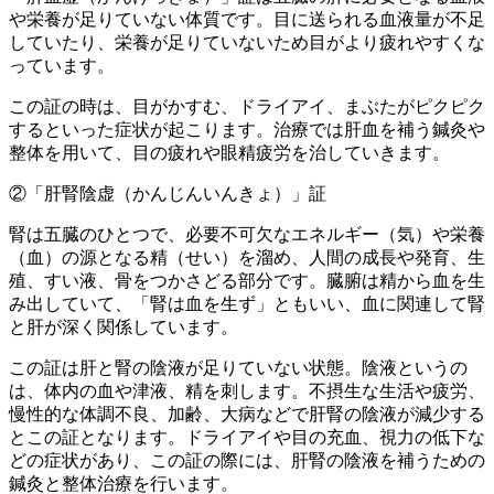
や栄養が足りていない体質です。目に送られる血液量が不足
していたり、栄養が足りていないため目がより疲れやすくな
っています。
この証の時は、目がかすむ、ドライアイ、まぶたがピクピク
するといった症状が起こります。治療では肝血を補う鍼灸や
整体を用いて、目の疲れや眼精疲労を治していきます。
②「肝腎陰虚（かんじんいんきょ）」証
腎は五臓のひとつで、必要不可欠なエネルギー（気）や栄養
（血）の源となる精（せい）を溜め、人間の成長や発育、生
殖、すい液、骨をつかさどる部分です。臓腑は精から血を生
み出していて、「腎は血を生ず」ともいい、血に関連して腎
と肝が深く関係しています。
この証は肝と腎の陰液が足りていない状態。陰液というの
は、体内の血や津液、精を刺します。不摂生な生活や疲労、
慢性的な体調不良、加齢、大病などで肝腎の陰液が減少する
とこの証となります。ドライアイや目の充血、視力の低下な
どの症状があり、この証の際には、肝腎の陰液を補うための
鍼灸と整体治療を行います。