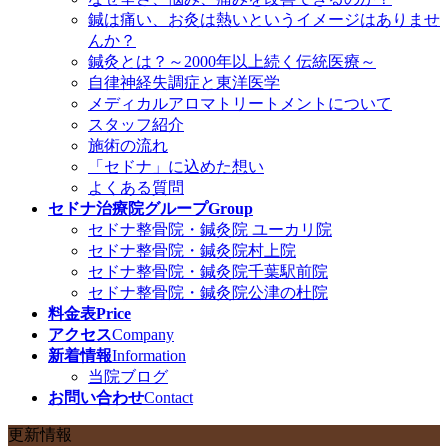
鍼は痛い、お灸は熱いというイメージはありませ
んか？
鍼灸とは？～2000年以上続く伝統医療～
自律神経失調症と東洋医学
メディカルアロマトリートメントについて
スタッフ紹介
施術の流れ
「セドナ」に込めた想い
よくある質問
セドナ治療院グループ
Group
セドナ整骨院・鍼灸院 ユーカリ院
セドナ整骨院・鍼灸院村上院
セドナ整骨院・鍼灸院千葉駅前院
セドナ整骨院・鍼灸院公津の杜院
料金表
Price
アクセス
Company
新着情報
Information
当院ブログ
お問い合わせ
Contact
更新情報