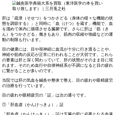
肝は「疏泄（そせつ）をつかさどる（身体の様々な機能の状
態を調節する）」と同時に「血（けつ）を蔵す」機能で、血
を溜めて体内に循環させる臓腑です。さらに肝は「筋（き
ん）をつかさどる」働きもあり、筋肉の収縮や弛緩などの運
動の制限も行います。
目の健康には、目や視神経に血流が十分に行き渡ることや、
神経や筋肉の反応が正常に行われることが大切です。これら
の要素は肝と深く関わっていて、肝の状態がそのまま目に現
れます。そのため血行や自律神経系が不調になると目の疲れ
に繋がることが多いのです。
当院では肝の気血を鍼灸や整体で整え、目の疲れや眼精疲労
の治療を行っています。
目の疲れや眼精疲労の「証」は次の通りです。
①「肝血虚（かんけっきょ）」証
「肝血虚（かんけっきょ）」証は五臓の肝に必要となる血液