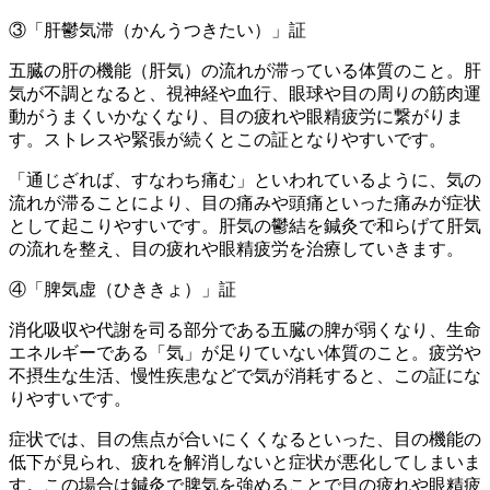
③「肝鬱気滞（かんうつきたい）」証
五臓の肝の機能（肝気）の流れが滞っている体質のこと。肝
気が不調となると、視神経や血行、眼球や目の周りの筋肉運
動がうまくいかなくなり、目の疲れや眼精疲労に繋がりま
す。ストレスや緊張が続くとこの証となりやすいです。
「通じざれば、すなわち痛む」といわれているように、気の
流れが滞ることにより、目の痛みや頭痛といった痛みが症状
として起こりやすいです。肝気の鬱結を鍼灸で和らげて肝気
の流れを整え、目の疲れや眼精疲労を治療していきます。
④「脾気虚（ひききょ）」証
消化吸収や代謝を司る部分である五臓の脾が弱くなり、生命
エネルギーである「気」が足りていない体質のこと。疲労や
不摂生な生活、慢性疾患などで気が消耗すると、この証にな
りやすいです。
症状では、目の焦点が合いにくくなるといった、目の機能の
低下が見られ、疲れを解消しないと症状が悪化してしまいま
す。この場合は鍼灸で脾気を強めることで目の疲れや眼精疲