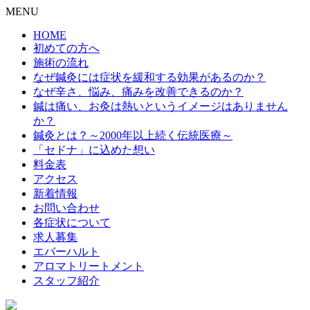
MENU
HOME
初めての方へ
施術の流れ
なぜ鍼灸には症状を緩和する効果があるのか？
なぜ辛さ、悩み、痛みを改善できるのか？
鍼は痛い、お灸は熱いというイメージはありません
か？
鍼灸とは？～2000年以上続く伝統医療～
「セドナ」に込めた想い
料金表
アクセス
新着情報
お問い合わせ
各症状について
求人募集
エバーハルト
アロマトリートメント
スタッフ紹介