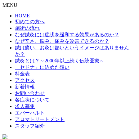
MENU
HOME
初めての方へ
施術の流れ
なぜ鍼灸には症状を緩和する効果があるのか？
なぜ辛さ、悩み、痛みを改善できるのか？
鍼は痛い、お灸は熱いというイメージはありません
か？
鍼灸とは？～2000年以上続く伝統医療～
「セドナ」に込めた想い
料金表
アクセス
新着情報
お問い合わせ
各症状について
求人募集
エバーハルト
アロマトリートメント
スタッフ紹介