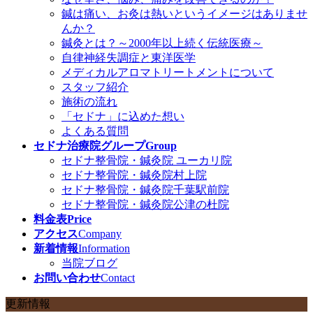
鍼は痛い、お灸は熱いというイメージはありませ
んか？
鍼灸とは？～2000年以上続く伝統医療～
自律神経失調症と東洋医学
メディカルアロマトリートメントについて
スタッフ紹介
施術の流れ
「セドナ」に込めた想い
よくある質問
セドナ治療院グループ
Group
セドナ整骨院・鍼灸院 ユーカリ院
セドナ整骨院・鍼灸院村上院
セドナ整骨院・鍼灸院千葉駅前院
セドナ整骨院・鍼灸院公津の杜院
料金表
Price
アクセス
Company
新着情報
Information
当院ブログ
お問い合わせ
Contact
更新情報