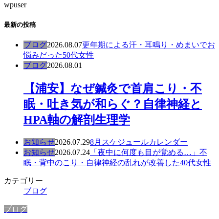
wpuser
最新の投稿
ブログ
2026.08.07
更年期による汗・耳鳴り・めまいでお
悩みだった50代女性
ブログ
2026.08.01
【浦安】なぜ鍼灸で首肩こり・不
眠・吐き気が和らぐ？自律神経と
HPA軸の解剖生理学
お知らせ
2026.07.29
8月スケジュールカレンダー
お知らせ
2026.07.24
「夜中に何度も目が覚める…」不
眠・背中のこり・自律神経の乱れが改善した40代女性
カテゴリー
ブログ
ブログ