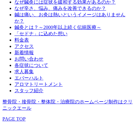
なぜ鍼灸には症状を緩和する効果があるのか？
なぜ辛さ、悩み、痛みを改善できるのか？
鍼は痛い、お灸は熱いというイメージはありません
か？
鍼灸とは？～2000年以上続く伝統医療～
「セドナ」に込めた想い
料金表
アクセス
新着情報
お問い合わせ
各症状について
求人募集
エバーハルト
アロマトリートメント
スタッフ紹介
整骨院・接骨院・整体院・治療院のホームページ制作はクリ
ニックエール
PAGE TOP