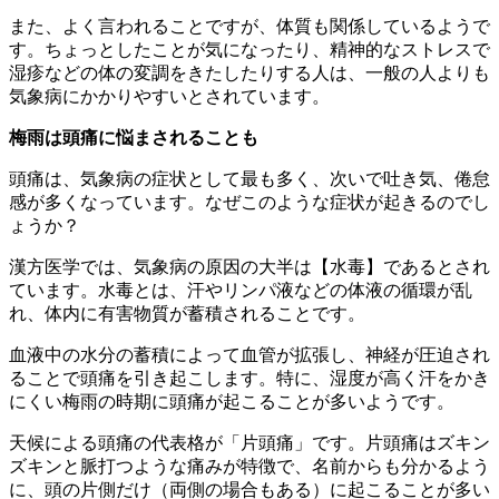
また、よく言われることですが、体質も関係しているようで
す。ちょっとしたことが気になったり、精神的なストレスで
湿疹などの体の変調をきたしたりする人は、一般の人よりも
気象病にかかりやすいとされています。
梅雨は頭痛に悩まされることも
頭痛は、気象病の症状として最も多く、次いで吐き気、倦怠
感が多くなっています。なぜこのような症状が起きるのでし
ょうか？
漢方医学では、気象病の原因の大半は【水毒】であるとされ
ています。水毒とは、汗やリンパ液などの体液の循環が乱
れ、体内に有害物質が蓄積されることです。
血液中の水分の蓄積によって血管が拡張し、神経が圧迫され
ることで頭痛を引き起こします。特に、湿度が高く汗をかき
にくい梅雨の時期に頭痛が起こることが多いようです。
天候による頭痛の代表格が「片頭痛」です。片頭痛はズキン
ズキンと脈打つような痛みが特徴で、名前からも分かるよう
に、頭の片側だけ（両側の場合もある）に起こることが多い