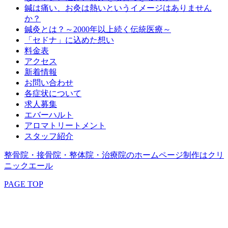
鍼は痛い、お灸は熱いというイメージはありません
か？
鍼灸とは？～2000年以上続く伝統医療～
「セドナ」に込めた想い
料金表
アクセス
新着情報
お問い合わせ
各症状について
求人募集
エバーハルト
アロマトリートメント
スタッフ紹介
整骨院・接骨院・整体院・治療院のホームページ制作はクリ
ニックエール
PAGE TOP