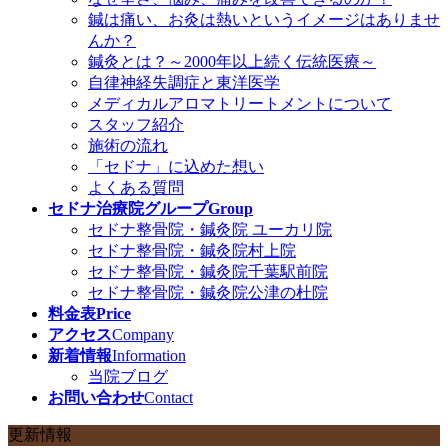
鍼は痛い、お灸は熱いというイメージはありませ
んか？
鍼灸とは？～2000年以上続く伝統医療～
自律神経失調症と東洋医学
メディカルアロマトリートメントについて
スタッフ紹介
施術の流れ
「セドナ」に込めた想い
よくある質問
セドナ治療院グループ
Group
セドナ整骨院・鍼灸院 ユーカリ院
セドナ整骨院・鍼灸院村上院
セドナ整骨院・鍼灸院千葉駅前院
セドナ整骨院・鍼灸院公津の杜院
料金表
Price
アクセス
Company
新着情報
Information
当院ブログ
お問い合わせ
Contact
更新情報