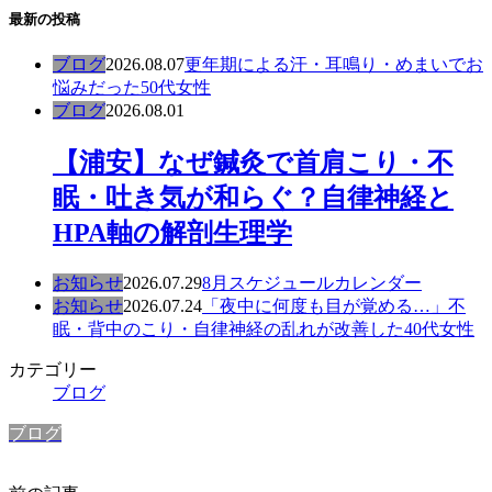
最新の投稿
ブログ
2026.08.07
更年期による汗・耳鳴り・めまいでお
悩みだった50代女性
ブログ
2026.08.01
【浦安】なぜ鍼灸で首肩こり・不
眠・吐き気が和らぐ？自律神経と
HPA軸の解剖生理学
お知らせ
2026.07.29
8月スケジュールカレンダー
お知らせ
2026.07.24
「夜中に何度も目が覚める…」不
眠・背中のこり・自律神経の乱れが改善した40代女性
カテゴリー
ブログ
ブログ