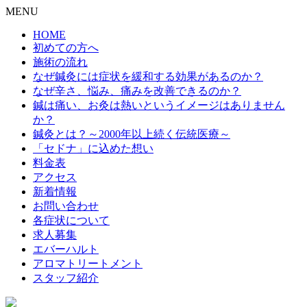
MENU
HOME
初めての方へ
施術の流れ
なぜ鍼灸には症状を緩和する効果があるのか？
なぜ辛さ、悩み、痛みを改善できるのか？
鍼は痛い、お灸は熱いというイメージはありません
か？
鍼灸とは？～2000年以上続く伝統医療～
「セドナ」に込めた想い
料金表
アクセス
新着情報
お問い合わせ
各症状について
求人募集
エバーハルト
アロマトリートメント
スタッフ紹介