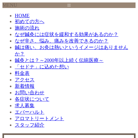
MENU
HOME
初めての方へ
施術の流れ
なぜ鍼灸には症状を緩和する効果があるのか？
なぜ辛さ、悩み、痛みを改善できるのか？
鍼は痛い、お灸は熱いというイメージはありません
か？
鍼灸とは？～2000年以上続く伝統医療～
「セドナ」に込めた想い
料金表
アクセス
新着情報
お問い合わせ
各症状について
求人募集
エバーハルト
アロマトリートメント
スタッフ紹介