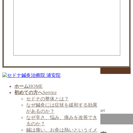
更新情報
HOME
ホーム
HOME
更新情報
初めての方へ
Service
ブログ
セドナの整体とは？
ハイパーナイフEX施術後の食事
なぜ鍼灸には症状を緩和する効果
2021年6月5日
/ 最終更新日 :
2021年7月3日
wpuser
があるのか？
なぜ辛さ、悩み、痛みを改善でき
ブログ
るのか？
鍼は痛い、お灸は熱いというイメ