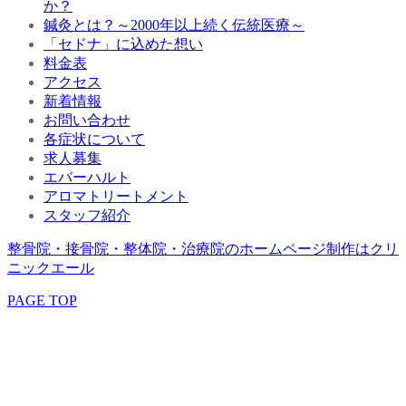
か？
鍼灸とは？～2000年以上続く伝統医療～
「セドナ」に込めた想い
料金表
アクセス
新着情報
お問い合わせ
各症状について
求人募集
エバーハルト
アロマトリートメント
スタッフ紹介
整骨院・接骨院・整体院・治療院のホームページ制作はクリ
ニックエール
PAGE TOP