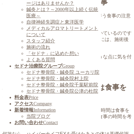
ハイパーナイフEX施術後の食事
ージはありませんか？
鍼灸とは？～2000年以上続く伝統
ハイパーナイフEXを受けたあとの代謝UPに伴う食事の注意
医療～
点についてお話しいたします。
自律神経失調症と東洋医学
メディカルアロマトリートメント
施術を受けられた方にはお話しさせていただいているのです
について
が、ハイパーナイフEXの効果をより実感するには、施術後
スタッフ紹介
の食事にも気を付ける必要があります。
施術の流れ
「セドナ」に込めた想い
なぜ気を付けなくてはいけないのか、どのような点に気を付
よくある質問
ければ良いのかをご説明いたします。
セドナ治療院グループ
Group
セドナ整骨院・鍼灸院 ユーカリ院
セドナ整骨院・鍼灸院村上院
セドナ整骨院・鍼灸院千葉駅前院
ハイパーナイフ施術後２時間は食事を
セドナ整骨院・鍼灸院公津の杜院
控えてください
料金表
Price
アクセス
Company
新着情報
Information
当院では、ハイパーナイフの施術を受けたら2時間は食事を
当院ブログ
控えていただく様にお願いをし、ご予約もお食事の時間を考
お問い合わせ
Contact
慮してお取りしています。
何故なら、ハイパーナイフEXを受けたあとの体は基礎代謝