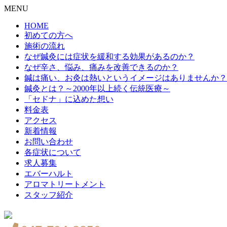
MENU
HOME
初めての方へ
施術の流れ
なぜ鍼灸には症状を緩和する効果があるのか？
なぜ辛さ、悩み、痛みを改善できるのか？
鍼は痛い、お灸は熱いというイメージはありませんか？
鍼灸とは？～2000年以上続く伝統医療～
「セドナ」に込めた想い
料金表
アクセス
新着情報
お問い合わせ
各症状について
求人募集
エバーハルト
アロマトリートメント
スタッフ紹介