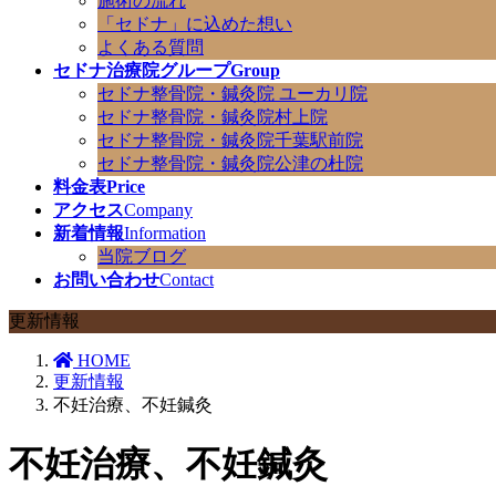
施術の流れ
「セドナ」に込めた想い
よくある質問
セドナ治療院グループ
Group
セドナ整骨院・鍼灸院 ユーカリ院
セドナ整骨院・鍼灸院村上院
セドナ整骨院・鍼灸院千葉駅前院
セドナ整骨院・鍼灸院公津の杜院
料金表
Price
アクセス
Company
新着情報
Information
当院ブログ
お問い合わせ
Contact
更新情報
HOME
更新情報
不妊治療、不妊鍼灸
不妊治療、不妊鍼灸